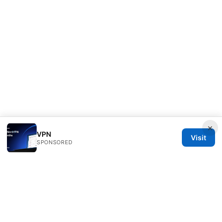
×
VPN
Visit
SPONSORED
Healthsolved Group LLC
233 South Wacker Drive
Chicago, IL, 60601
US
editorial@healthsolved.net