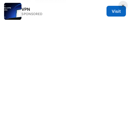
选择、部署、管理与成本优化
×
VPN
Visit
SPONSORED
© 2026 Healthsolved. All rights reserved.
Healthsolved Group LLC
233 South Wacker Drive
Chicago, IL, 60601
US
editorial@healthsolved.net
+1-212-555-0163
About
Privacy Policy
Terms of Use