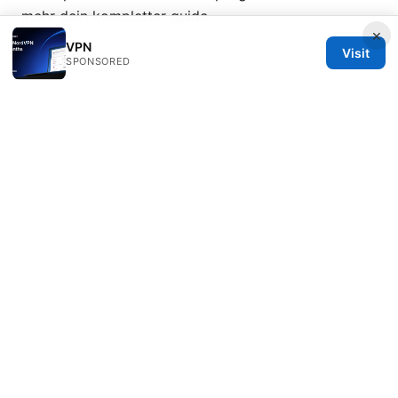
mehr dein kompletter guide
×
VPN
Visit
SPONSORED
© 2026 Healthsolved. All rights reserved.
Healthsolved Group LLC
233 South Wacker Drive
Chicago, IL, 60601
US
editorial@healthsolved.net
+1-212-555-0163
About
Privacy Policy
Terms of Use