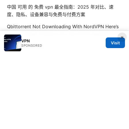
中国 可用 的 免费 vpn 最全指南：2025 年对比、速
度、隐私、设备兼容与免费与付费方案
Qbittorrent Not Downloading With NordVPN Here’s
The Fix: Quick Solutions For NordVPN-Guarded P2P
×
VPN
Visit
SPONSORED
© 2026 Healthsolved. All rights reserved.
Healthsolved Group LLC
233 South Wacker Drive
Chicago, IL, 60601
US
editorial@healthsolved.net