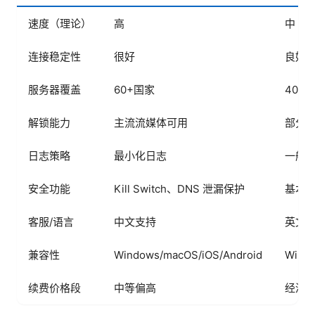
速度（理论）
高
中
连接稳定性
很好
良好
服务器覆盖
60+国家
40+
解锁能力
主流流媒体可用
部分
日志策略
最小化日志
一般
安全功能
Kill Switch、DNS 泄漏保护
基本
客服/语言
中文支持
英文
兼容性
Windows/macOS/iOS/Android
Windo
续费价格段
中等偏高
经济