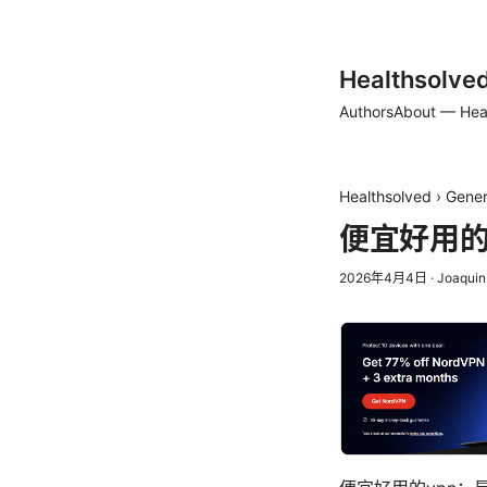
Healthsolve
Authors
About — Hea
Healthsolved
›
Gener
便宜好用的
2026年4月4日
·
Joaquin