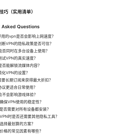
技巧（实用清单）
y Asked Questions
宜好用的vpn是否会影响上网速度？
何判断VPN的隐私政策是否可信？
PN能否同时在多台设备上使用？
何测试VPN的真实速度？
PN是否能解锁流媒体内容？
何简化VPN的设置？
否需要长期订阅来获得最大折扣？
些协议更适合日常使用？
PN会不会影响游戏体验？
如何确保VPN使用的稳定性？
VPN是否需要对所有设备都安装？
使用VPN时是否还需要其他隐私工具？
如何选择最划算的方案？
影响价格的常见因素有哪些？