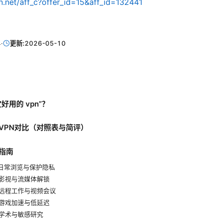
n.net/aff_c?offer_id=15&aff_id=132441
4
·
更新:
2026-05-10
好用的 vpn”？
VPN对比（对照表与简评）
指南
日常浏览与保护隐私
：影视与流媒体解锁
：远程工作与视频会议
：游戏加速与低延迟
：学术与敏感研究