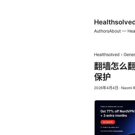
Healthsolve
Authors
About — Hea
Healthsolved
›
Gener
翻墙怎么
保护
2026年4月4日
·
Naomi 