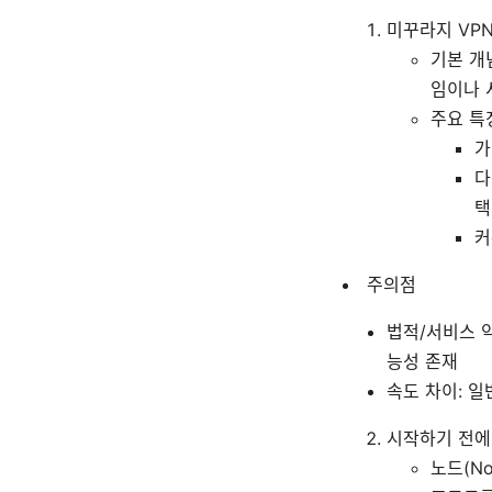
미꾸라지 VP
기본 개
임이나 
주요 특
가
다
택
커
주의점
법적/서비스 약
능성 존재
속도 차이: 일
시작하기 전에
노드(N