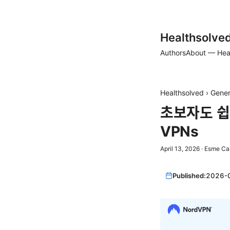
Healthsolve
Authors
About — Hea
Healthsolved
›
Gener
초보자도 쉽
VPNs
April 13, 2026
·
Esme Ca
Published:
2026-