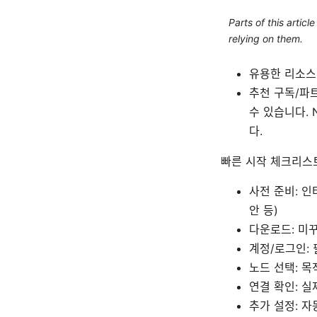
Parts of this artic
relying on them.
유용한 리소스:
추천 구독/파
수 있습니다. 
다.
빠른 시작 체크리스
사전 준비: 인
안 등)
다운로드: 미
계정/로그인: 
노드 선택: 
연결 확인: 실
추가 설정: 자동