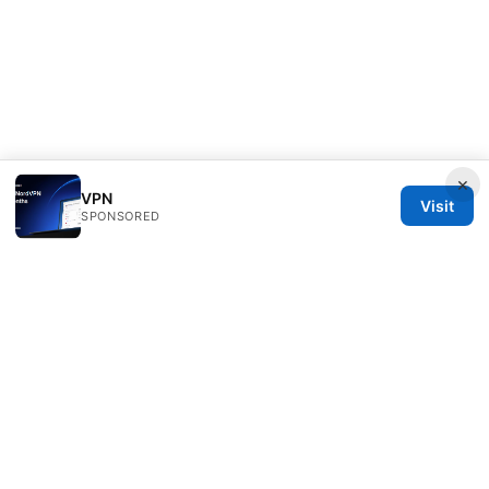
×
VPN
Visit
SPONSORED
Healthsolved Group LLC
233 South Wacker Drive
Chicago, IL, 60601
US
editorial@healthsolved.net
+1-212-555-0163
About
Privacy Policy
Terms of Use