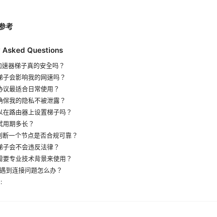
参考
y Asked Questions
费加速器梯子真的安全吗？
用梯子会影响我的网速吗？
些协议最适合日常使用？
何确保我的隐私不被泄露？
可以在路由器上设置梯子吗？
费试用期多长？
何判断一个节点是否合规可靠？
用梯子会不会违反法律？
否需要专业技术背景来使用？
如果遇到连接问题怎么办？
: