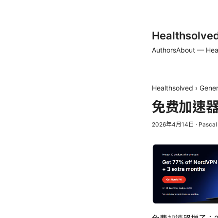
Healthsolve
Authors
About — Hea
Healthsolved
›
Gener
免费加速器
2026年4月14日
·
Pascal