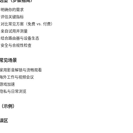
选型（步骤指南）
：明确你的需求
：评估关键指标
对比常见方案（免费 vs. 付费）
：亲自试用并测量
：结合路由器与设备生态
：安全与合规性检查
常见场景
：家用影音解锁与流畅观看
：海外工作与视频会议
游戏加速
：隐私与日常浏览
（示例）
误区