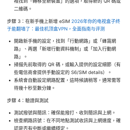
裡找到「轉移至新裝置」的選項，取得新的 QR 碼或
二維碼。
步驟 3：在新手機上新增 eSIM
2026年你的电视盒子终
于能翻墙了：最佳机顶盒VPN，全面指南与评测
開啟新手機的設定，找到「行動網路」或「蜂窩網
路」、再選「新增行動資料機制」或「加入行動網
路」。
掃描先前取得的 QR 碼，或輸入提供的設定細節（有
些電信商會提供手動設定的 S6/SIM details）。
系統會自動設定網路配置，這時候請稍等，通常需等
待幾十秒至數分鐘。
步驟 4：驗證與測試
測試撥號與簡訊：確保能撥打、收到簡訊與上網。
檢查網路訊號：在不同地點測試收訊與上網速度，確
認是否有中斷或繼續穩定。