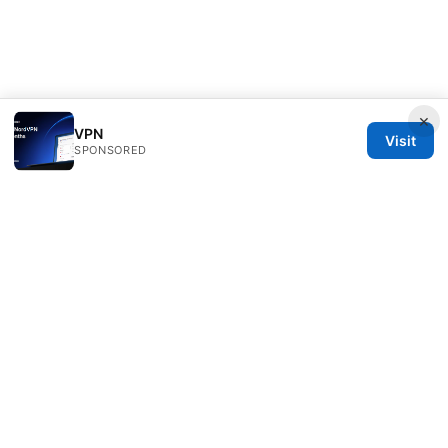
×
VPN
Visit
SPONSORED
Healthsolved Group LLC
233 South Wacker Drive
Chicago, IL, 60601
US
editorial@healthsolved.net
+1-212-555-0163
About
Privacy Policy
Terms of Use