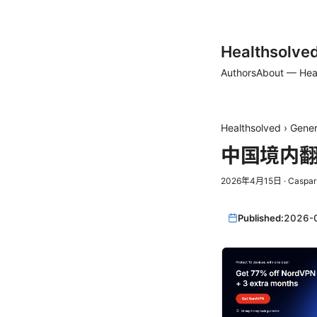
Healthsolve
Authors
About — Hea
Healthsolved
›
Gener
中国境内翻
2026年4月15日
·
Caspar
Published:
2026-