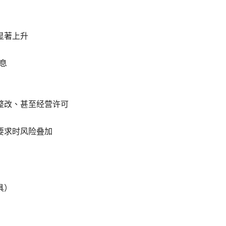
显著上升
息
整改、甚至经营许可
要求时风险叠加
具）