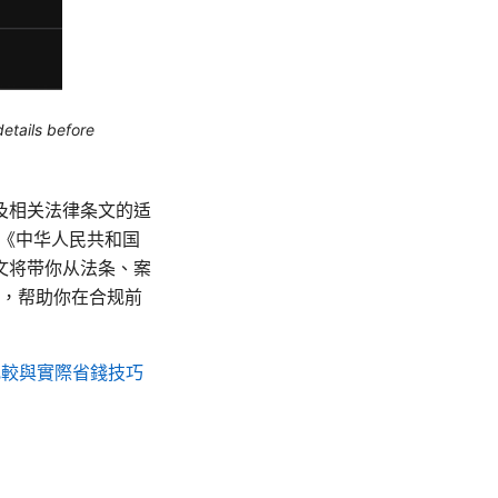
etails before
及相关法律条文的适
及《中华人民共和国
文将带你从法条、案
点，帮助你在合规前
案比較與實際省錢技巧