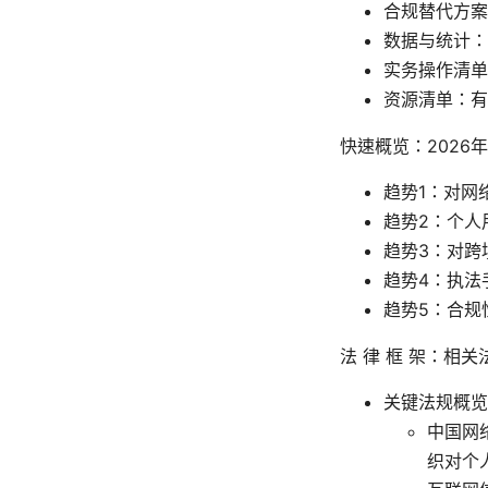
合规替代方案
数据与统计：
实务操作清单
资源清单：有
快速概览：2026
趋势1：对网
趋势2：个人
趋势3：对跨
趋势4：执法
趋势5：合规
法 律 框 架：相
关键法规概览
中国网
织对个