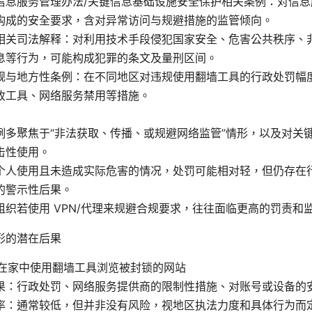
信息服务管理办法/关键信息基础设施安全保护相关条例：对信息
构成的安全要求，含对异常访问与规避措施的监管倾向。
相关司法解释：对利用技术手段侵犯国家安全、危害公共秩序、
息等行为，可能构成犯罪的条文及量刑区间。
规与地方性条例：在不同地区对违规使用翻墙工具的行政处罚幅
收工具、网络服务禁用等措施。
例多聚焦于“非法获取、传播、或规避网络监管”情形，以及对关
击性使用。
个人使用且未造成实际危害的情况，处罚可能相对轻，但仍存在
的警示性后果。
组织若使用 VPN/代理来规避合规要求，往往面临更高的罚责和
形的潜在后果
在家中使用翻墙工具浏览被封锁的网站
果：行政处罚、网络服务提供商的限制性措施、对账号或设备的
率：通常较低，但并非没有风险，视地区执法力度和具体行为而