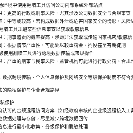
场环境中使用翻墙工具访问公司内部系统外部站点
果：更高的行政或刑事风险，尤其涉及公司数据安全与合规审查
率：中等或较高，若构成数据外泄或危害国家安全的情形，风险
翻墙工具规避某些信息审查以获取敏感信息
果：刑事追责的概率提高，涉嫌非法获取或传输国家机密/敏感信
间：根据情节严重性，可能处以较重罚金、拘役甚至有期徒刑
级使用翻墙工具进行跨境数据传输或违规操作
果：严重的刑事与民事风险，监管机构可能进行行政处罚、合规
：数据跨境传输、个人信息保护及网络安全等级保护制度不符合
法的隐私保护与企业合规路径
私保护
府认可的合规远程访问方案（如经政府审核的企业级远程接入工
地数据处理与存储，尽量减少跨境数据回传
信息进行最小化收集、分级保护和脱敏处理