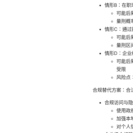
情形B：在职
可能后
量刑概
情形C：通过
可能后
量刑区
情形D：企业
可能后
受限
风险点
合规替代方案：合
合规访问与隐
使用政
加强本
对个人