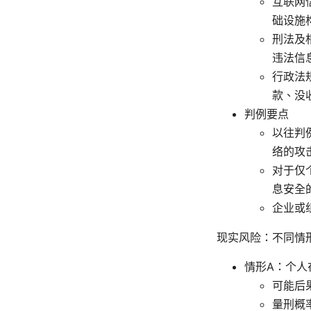
互联网
础设施
刑法及
违法信
行政法
款、没
判例要点
以往判
络的攻
对于仅
息安全
企业或
现实风险：不同情
情形A：个人
可能后
量刑概