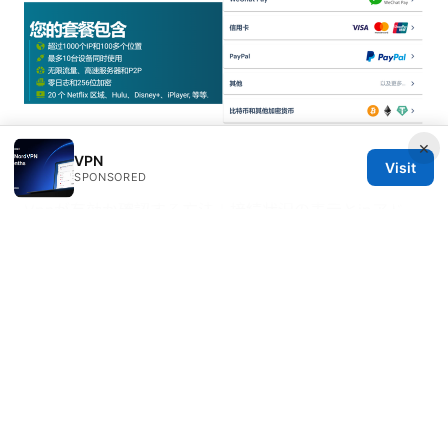
×
VPN
Sources:
Visit
SPONSORED
Vpnが有効か確認する方法｜接続状況の表示とipアド
Proton vpn 微软 edge 浏览器使用指南：保护你的在线
隐私和安
Shadowrocket ⭐ vpnとは？安全に使うための設定方法
と注意点 完全ガイド: iOSでの使い方・セキュリティ・
実践テクニック 2026
Why Your VPN Isn’t Working With Uma Musume and
How to Fix It