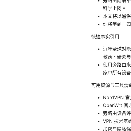
旁路由翻墙不
科学上网。
本文将以通俗
你将学到：如
快速事实引用
近年全球对隐
教育、研究与
使用旁路由来
家中所有设备
可用资源与工具清
NordVPN 官
OpenWrt 官方
旁路由设备评
VPN 技术基础百科 
加密与隐私保护基础知