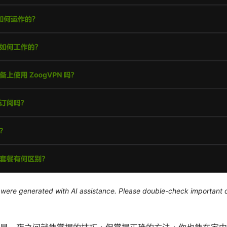
le were generated with AI assistance. Please double-check important d