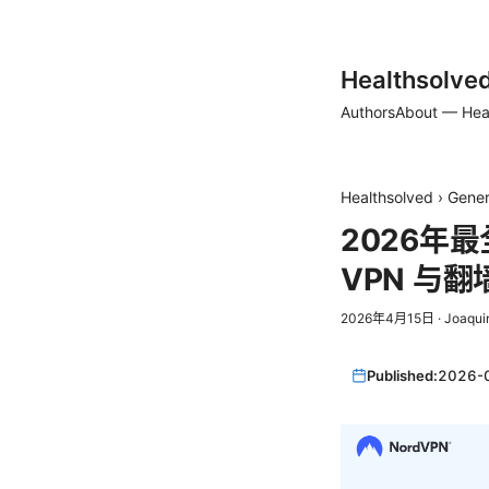
Healthsolve
Authors
About — Hea
Healthsolved
›
Gener
2026年
VPN 与
2026年4月15日
·
Joaqui
Published:
2026-