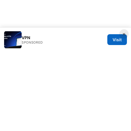
×
VPN
Visit
SPONSORED
Healthsolved Group LLC
233 South Wacker Drive
Chicago, IL, 60601
US
editorial@healthsolved.net
+1-212-555-0163
About
Privacy Policy
Terms of Use