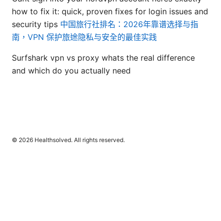
how to fix it: quick, proven fixes for login issues and
security tips
中国旅行社排名：2026年靠谱选择与指
南，VPN 保护旅途隐私与安全的最佳实践
Surfshark vpn vs proxy whats the real difference
and which do you actually need
© 2026 Healthsolved. All rights reserved.