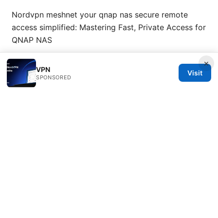
Nordvpn meshnet your qnap nas secure remote
access simplified: Mastering Fast, Private Access for
QNAP NAS
×
VPN
Visit
SPONSORED
© 2026 Healthsolved. All rights reserved.
Healthsolved Group LLC
233 South Wacker Drive
Chicago, IL, 60601
US
editorial@healthsolved.net
+1-212-555-0163
About
Privacy Policy
Terms of Use