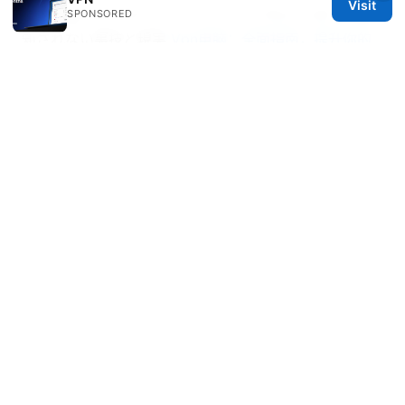
Visit
Vpnがisp（インターネットサービスプロバイダ）に検
SPONSORED
知されない裏技と現実
Vpn电脑：全面指南，提升你的
上网安全与自由度
Nordvpn meshnet alternatives your top picks for
secure device connections
Nordvpn Keeps Timing Out Heres How To Get Your
Connection Back On Track: Fixes, Tips, And Pro Tips
For 2026
Channel 4 not working with your vpn heres how to
fix it
© 2026 Healthsolved. All rights reserved.