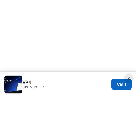
×
VPN
Visit
SPONSORED
Healthsolved Group LLC
233 South Wacker Drive
Chicago, IL, 60601
US
editorial@healthsolved.net