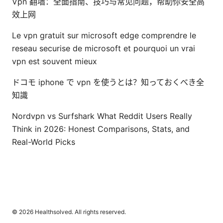
Vpn 翻墙：全面指南、技巧与常见问题，帮助你安全高
效上网
Le vpn gratuit sur microsoft edge comprendre le
reseau securise de microsoft et pourquoi un vrai
vpn est souvent mieux
ドコモ iphone で vpn を使うとは？知っておくべき全
知識
Nordvpn vs Surfshark What Reddit Users Really
Think in 2026: Honest Comparisons, Stats, and
Real-World Picks
© 2026 Healthsolved. All rights reserved.