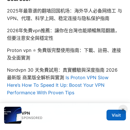
2025年最靠谱的翻墙回国机场：海外华人必备网络工 与
VPN、代理、科学上网、稳定连接与隐私保护指南
2026年免費vpn推薦：讓你在台灣也能順暢無阻翻牆，
但要注意安全與穩定性
Proton vpn ⭐ 免費版完整使用指南：下載、註冊、連接
及全面實測
Nordvpn 30 天免費試用：真實體驗與深度指南 2026
最新版 商業版全解析與實測
Is Proton VPN Slow
Here’s How To Speed It Up: Boost Your VPN
Performance With Proven Tips
Google search not working with nordvpn heres how
×
to fix it: Quick Fixes, Tips, and VPN Best Practices
VPN
Visit
SPONSORED
for Smooth Research