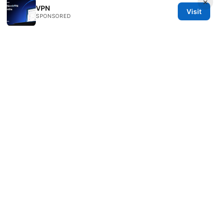
×
VPN
Visit
Sources:
SPONSORED
Nordvpn meshnet your qnap nas secure remote
access simplified: Unlock QNAP NAS Safety, Fast
Access, and Private Tunnels
Is Using a VPN Legal in Egypt Understanding the
Rules and Risks in 2026
Lvcha vpn:全面解析、评测与使用指南，带你理解VPN
的工作原理与选择要点
マカフィー vpn が使えない？解
決策と原因を徹底解
免费好用的VPN下载：最全攻略、评测、与实用建议
Clash订阅节点 | 高效稳定的 VPN 体验与订阅管理指南