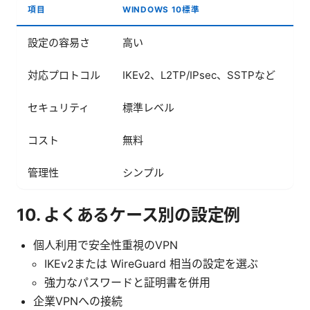
項目
WINDOWS 10標準
サ
設定の容易さ
高い
中
対応プロトコル
IKEv2、L2TP/IPsec、SSTPなど
幅
セキュリティ
標準レベル
高
コスト
無料
無
管理性
シンプル
機
10. よくあるケース別の設定例
個人利用で安全性重視のVPN
IKEv2または WireGuard 相当の設定を選ぶ
強力なパスワードと証明書を併用
企業VPNへの接続