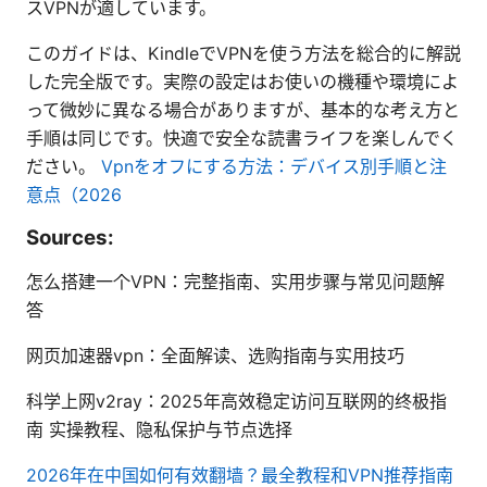
スVPNが適しています。
このガイドは、KindleでVPNを使う方法を総合的に解説
した完全版です。実際の設定はお使いの機種や環境によ
って微妙に異なる場合がありますが、基本的な考え方と
手順は同じです。快適で安全な読書ライフを楽しんでく
ださい。
Vpnをオフにする方法：デバイス別手順と注
意点（2026
Sources:
怎么搭建一个VPN：完整指南、实用步骤与常见问题解
答
网页加速器vpn：全面解读、选购指南与实用技巧
科学上网v2ray：2025年高效稳定访问互联网的终极指
南 实操教程、隐私保护与节点选择
2026年在中国如何有效翻墙？最全教程和VPN推荐指南