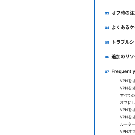
オフ時の注
よくあるケ
トラブルシ
追加のリソ
Frequentl
VPNを
VPNを
すべて
オフに
VPNを
VPNを
ルーター
VPN