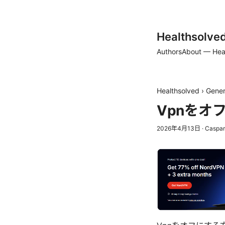
Healthsolve
Authors
About — Hea
Healthsolved
›
Gener
Vpnをオ
2026年4月13日
·
Caspar