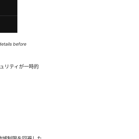
etails before
セキュリティが一時的
地域制限を回避した