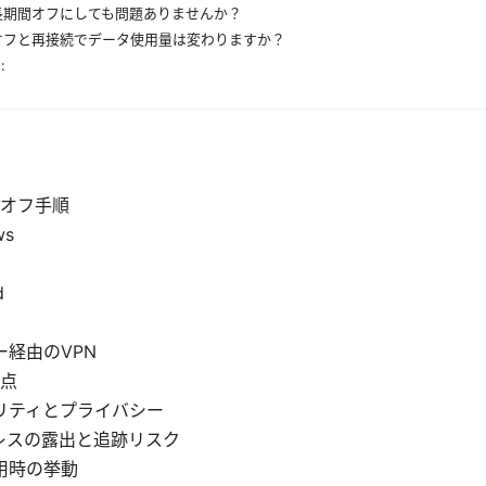
長期間オフにしても問題ありませんか？
のオフと再接続でデータ使用量は変わりますか？
:
オフ手順
ws
d
ー経由のVPN
点
リティとプライバシー
ドレスの露出と追跡リスク
用時の挙動