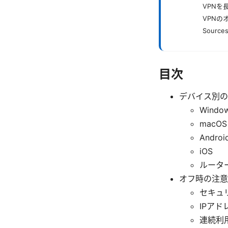
VPNを
VPN
Sources
目次
デバイス別の
Windo
macOS
Androi
iOS
ルータ
オフ時の注意
セキュ
IPア
連続利