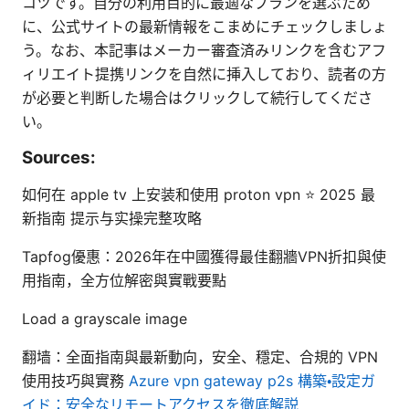
コツです。自分の利用目的に最適なプランを選ぶため
に、公式サイトの最新情報をこまめにチェックしましょ
う。なお、本記事はメーカー審査済みリンクを含むアフ
ィリエイト提携リンクを自然に挿入しており、読者の方
が必要と判断した場合はクリックして続行してくださ
い。
Sources:
如何在 apple tv 上安装和使用 proton vpn ⭐ 2025 最
新指南 提示与实操完整攻略
Tapfog優惠：2026年在中國獲得最佳翻牆VPN折扣與使
用指南，全方位解密與實戰要點
Load a grayscale image
翻墙：全面指南與最新動向，安全、穩定、合規的 VPN
使用技巧與實務
Azure vpn gateway p2s 構築・設定ガ
イド：安全なリモートアクセスを徹底解説