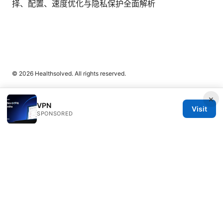
择、配置、速度优化与隐私保护全面解析
© 2026 Healthsolved. All rights reserved.
×
VPN
Visit
SPONSORED
Healthsolved Group LLC
233 South Wacker Drive
Chicago, IL, 60601
US
editorial@healthsolved.net
+1-212-555-0163
About
Privacy Policy
Terms of Use