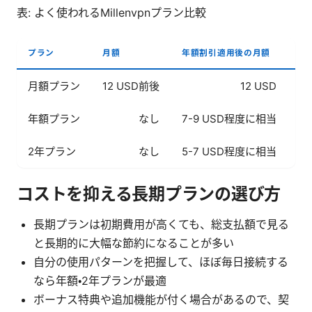
表: よく使われるMillenvpnプラン比較
プラン
月額
年額割引適用後の月額
主
月額プラン
12 USD前後
12 USD
柔
年額プラン
なし
7-9 USD程度に相当
最
2年プラン
なし
5-7 USD程度に相当
最
コストを抑える長期プランの選び方
長期プランは初期費用が高くても、総支払額で見る
と長期的に大幅な節約になることが多い
自分の使用パターンを把握して、ほぼ毎日接続する
なら年額・2年プランが最適
ボーナス特典や追加機能が付く場合があるので、契