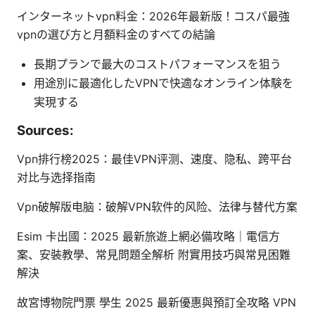
インターネットvpn料金：2026年最新版！コスパ最強
vpnの選び方と月額料金のすべての結論
長期プランで最大のコストパフォーマンスを狙う
用途別に最適化したVPNで快適なオンライン体験を
実現する
Sources:
Vpn排行榜2025：最佳VPN评测、速度、隐私、跨平台
对比与选择指南
Vpn破解版电脑：破解VPN软件的风险、法律与替代方案
Esim 卡出國：2025 最新旅遊上網必備攻略｜電信方
案、安裝教學、常見問題全解析 附實用技巧與常見困難
解決
故宮博物院門票 學生 2025 最新優惠與預訂全攻略 VPN