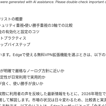
le were generated with AI assistance. Please double-check important d
リストの概要
キュリティ重視・使い勝手重視の3軸での比較
機能の有効化と設定のコツ
トプラクティス
ップバイステップ
ます。Edgeで使える無料VPN拡張機能を選ぶときは、以下
が明確で厳格なノーログ方針に近いか
定性が日常利用で実用的か
性が良く、使い勝手が良いか
実際に利用者の声を反映した最新情報をもとに、2026年現在
厳選して解説します。市場の状況は日々変わるため、比較表と実
く方針です。以下のリストは、Edgeユーザーにとって「今す