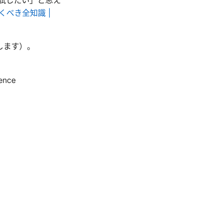
おくべき全知識 |
します）。
gence