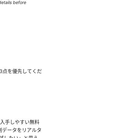
etails before
の3点を優先してくだ
で入手しやすい無料
測データをリアルタ
ぐ試したい」と思え