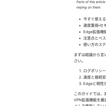
Parts of this artic
relying on them.
今すぐ使える
速度重視・セ
Edge拡張
注意点とベス
使い方のステ
まずは結論から言い
さい。
ログポリシー
速度と接続安
Edgeと相
このガイドでは、
VPN拡張機能を
イムで更新してい