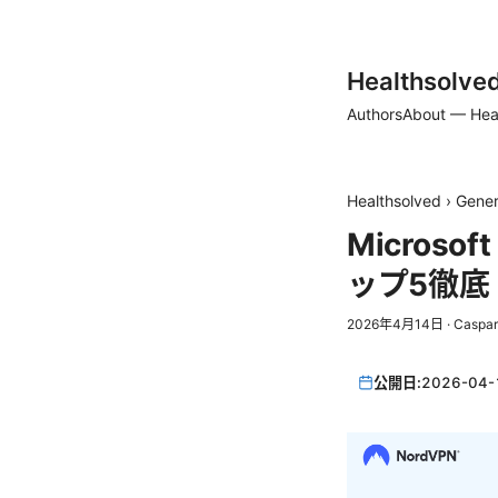
Healthsolve
Authors
About — Hea
Healthsolved
›
Gener
Micros
ップ5徹底
2026年4月14日
·
Caspar
公開日:
2026-04-