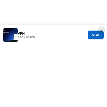
×
VPN
Visit
SPONSORED
Healthsolved Group LLC
233 South Wacker Drive
Chicago, IL, 60601
US
editorial@healthsolved.net
+1-212-555-0163
About
Privacy Policy
Terms of Use