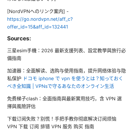
[NordVPNへのリンク案内] -
https://go.nordvpn.net/aff_c?
offer_id=15&aff_id=132441
Sources:
三星esim手機：2026 最新支援列表、設定教學與旅行必
備指南
加速器：全面解读、选购与使用指南，提升网络体验与隐
私保护
ドコモ iphone で vpn を使うとは？知っておく
べき全知識 | VPNsで守るあなたのオンライン生活
免费梯子clash：全面指南與最新實用技巧，含 VPN 選
擇與風險評估
下载订阅失败？别慌！手把手教你彻底解决订阅烦恼
VPN 下载 订阅 排错 VPN 服务 购买 指南