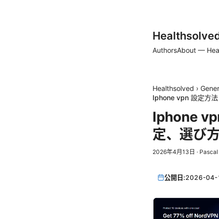
Healthsolve
Authors
About — Hea
Healthsolved
›
Gener
Iphone vpn 
Iphon
定、選び方
2026年4月13日
·
Pascal
公開日:
2026-04-