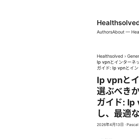
Healthsolve
Authors
About — Hea
Healthsolved
›
Gener
Ip vpnとインタ
ガイド: Ip vpn
Ip vp
選ぶべきか
ガイド: I
し、最適
2026年4月13日
·
Pascal