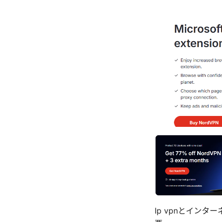
Ip vpnとイン