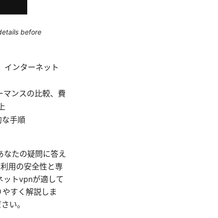
etails before
視、インターネット
ーマンスの比較、費
上
的な手順
、あなたの疑問に答え
業利用の安全性と専
ットvpnが適して
りやすく解説しま
ださい。