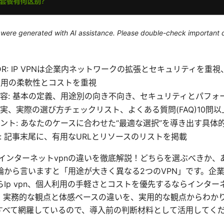
le were generated with AI assistance. Please double-check important d
;DR: IP VPNは企業内ネットワークの拡張とセキュリティを重
利用の柔軟性とコストを重視
容: 基本の定義、用途別の向き不向き、セキュリティとパフォ
実、実際の選び方チェックリスト、よくある質問(FAQ)10問以
ント: あなたのケースに合わせた“最適な選択”を導き出す具体
: 記事末尾に、有用なURLとリソースのリストを掲載
pnとインターネットvpnの違いを徹底解説！どちらを選ぶべきか
論から言いますと「用途が大きく異なる2つのVPN」です。企
Ip vpn、個人利用の手軽さとコストを優先するならインターネ
、実務的な観点と体感ベースの違いを、実用的な観点からわか
すべて網羅しているので、導入前の判断材料として活用してく