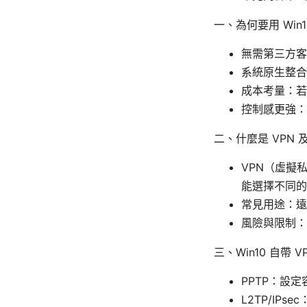
一、為何要用 Win1
無需第三方客
系統原生整合
成本考量：若
控制感更強：
二、什麼是 VPN
VPN（虛擬
能選擇不同的
常見用途：遠
風險與限制：
三、Win10 自帶 
PPTP：設
L2TP/IP