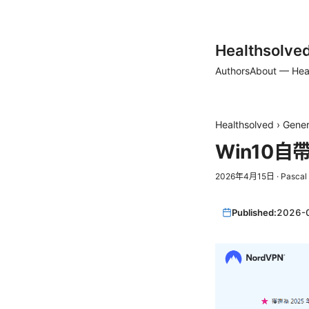
Healthsolve
Authors
About — Hea
Healthsolved
›
Gener
Win10
2026年4月15日
·
Pascal
Published:
2026-