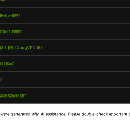
le were generated with AI assistance. Please double-check important d