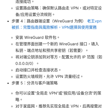
连接成功。
设置路由策略：确保默认路由走 VPN，或对特定设
备/应用设置分流规则。
步骤 4：路由器端设置（WireGuard 为例）
老王vpn
被抓：完整指南與風險解析，VPN選擇與使用實務
安装 WireGuard 软件包。
在管理界面创建一个新的 WireGuard 接口，填入
私钥、端点地址和预共享密钥（若需要）。
将对端公钥添加到对等方，配置允许的 IP 范围（如
0.0.0.0/0）。
启动接口并检查连接状态。
设置防火墙规则，允许 VPN 流量经过。
步骤 5：分流与客户端策略
你可以设置“全局走 VPN”或“按应用/设备分流”的策
略。
对于家庭网，推荐先实现全局走 VPN，后再按需对