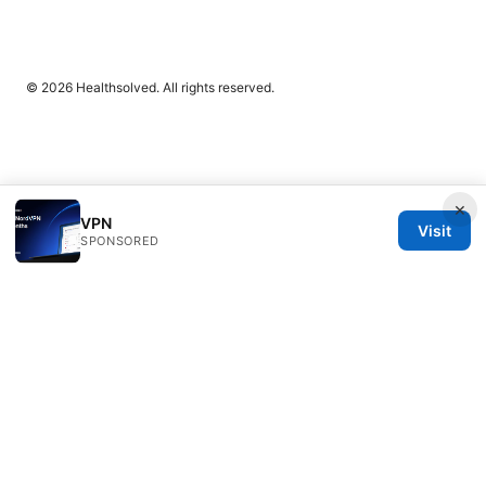
© 2026 Healthsolved. All rights reserved.
×
VPN
Visit
SPONSORED
Healthsolved Group LLC
233 South Wacker Drive
Chicago, IL, 60601
US
editorial@healthsolved.net
+1-212-555-0163
About
Privacy Policy
Terms of Use