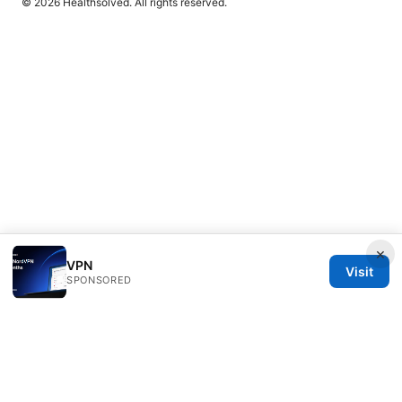
© 2026 Healthsolved. All rights reserved.
×
VPN
Visit
SPONSORED
Healthsolved Group LLC
233 South Wacker Drive
Chicago, IL, 60601
US