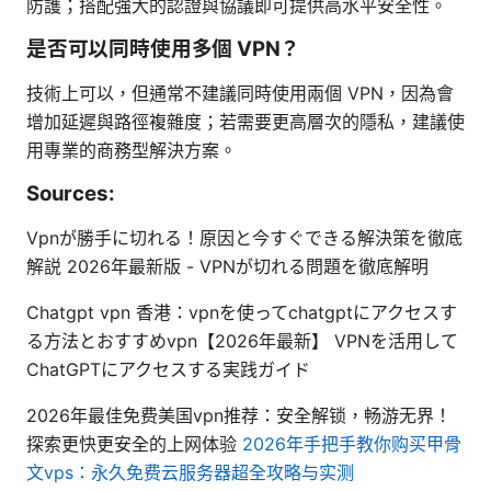
防護；搭配強大的認證與協議即可提供高水平安全性。
是否可以同時使用多個 VPN？
技術上可以，但通常不建議同時使用兩個 VPN，因為會
增加延遲與路徑複雜度；若需要更高層次的隱私，建議使
用專業的商務型解決方案。
Sources:
Vpnが勝手に切れる！原因と今すぐできる解決策を徹底
解説 2026年最新版 - VPNが切れる問題を徹底解明
Chatgpt vpn 香港：vpnを使ってchatgptにアクセスす
る方法とおすすめvpn【2026年最新】 VPNを活用して
ChatGPTにアクセスする実践ガイド
2026年最佳免费美国vpn推荐：安全解锁，畅游无界！
探索更快更安全的上网体验
2026年手把手教你购买甲骨
文vps：永久免费云服务器超全攻略与实测