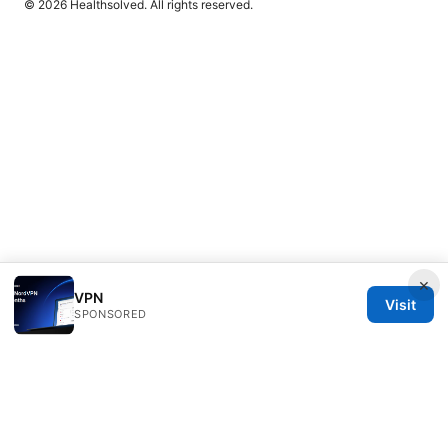
© 2026 Healthsolved. All rights reserved.
×
VPN
Visit
SPONSORED
Healthsolved Group LLC
233 South Wacker Drive
Chicago, IL, 60601
US