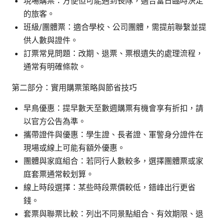
現場購票：方便但可能遇到長隊，適合當日臨時決定
的旅客。
班級/團體票：適合學校、公司團體，需提前聯繫並提
供人數與證件。
訂票常見問題：改期、退票、票根遺失的處理流程，
通常有明確條款。
第二部分：實用購票策略與節省技巧
早鳥優惠：提早數天至數週購票有機會享有折扣，請
以官方公告為準。
攜帶證件與優惠：學生證、長者證、軍警身分證件在
現場或線上可能有額外優惠。
團體與家庭組合：若同行人數較多，選擇團體票或家
庭套票通常較划算。
線上時段選擇：某些時段票價較低，錯峰出行更省
錢。
套票與聯票比較：列出不同景點組合、有效期限、退