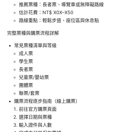
推薦票種：長者票、導覽車或無障礙路線
估計花費：NT$ X0X–X50
路線重點：輕鬆步道、座位區與休息點
完整票種與購票流程詳解
常見票種清單與等級
成人票
學生票
長者票
兒童票/嬰幼票
團體票
聯票/套票
購票流程逐步指南（線上購票）
前往官方購票頁面
選擇日期與票種
輸入證件與人數