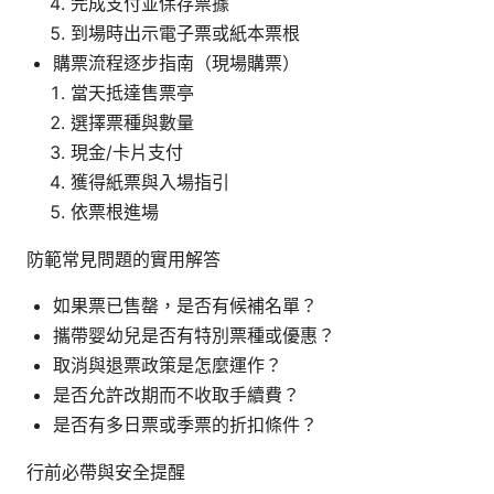
完成支付並保存票據
到場時出示電子票或紙本票根
購票流程逐步指南（現場購票）
當天抵達售票亭
選擇票種與數量
現金/卡片支付
獲得紙票與入場指引
依票根進場
防範常見問題的實用解答
如果票已售罄，是否有候補名單？
攜帶婴幼兒是否有特別票種或優惠？
取消與退票政策是怎麼運作？
是否允許改期而不收取手續費？
是否有多日票或季票的折扣條件？
行前必帶與安全提醒