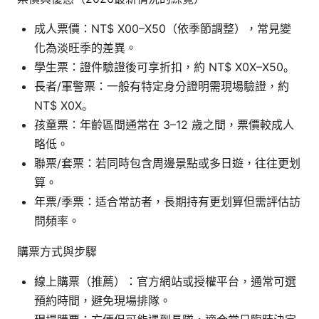
成人票價：NT$ X00–X50（依季節調整），常見變
化為淡旺季的差異。
學生票：證件驗證後可享折扣，約 NT$ X0X–X50。
長者/軍警票：一般有特定身分證明需現場驗證，約
NT$ X0X。
孩童票：年齡區間通常在 3–12 歲之間，票價較成人
略低。
聯票/套票：若同時包含周邊景點或多日遊，往往更划
算。
年票/季票：适合常訪者，長期持有更划算但需評估訪
問頻率。
購票方式與步驟
線上購票（推薦）：官方網站或授權平台，通常可選
預約時間，避免現場排隊。