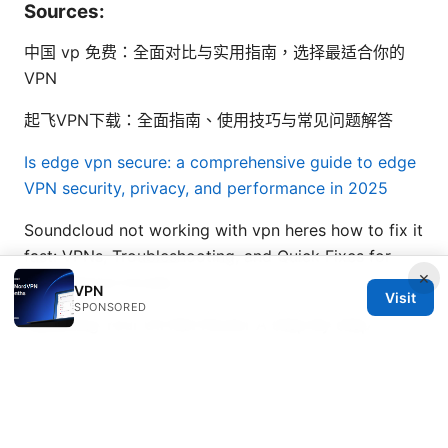
Sources:
中国 vp 免费：全面对比与实用指南，选择最适合你的
VPN
起飞VPN下载：全面指南、使用技巧与常见问题解答
Is edge vpn secure: a comprehensive guide to edge
VPN security, privacy, and performance in 2025
Soundcloud not working with vpn heres how to fix it
fast: VPNs, Troubleshooting, and Quick Fixes for
×
SoundCloud Access
VPN
Visit
SPONSORED
Mastering Your Gli Net Router A Step By Step
ProtonVPN Setup Guide: Quick Start, Tips, and
Troubleshooting for AU Readers
科学上网软路由：打
造你的专属高速网络通道 2026年最新指南