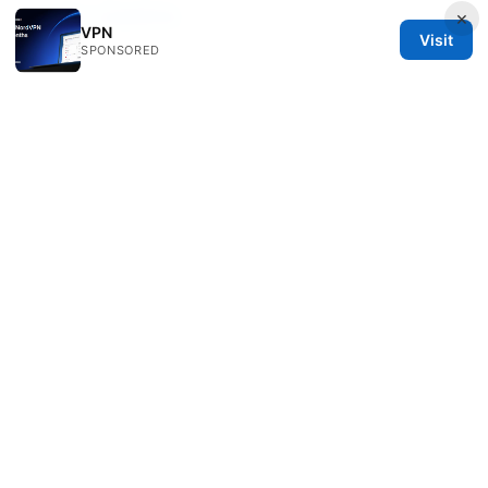
2026版 全面更新版
×
VPN
Visit
SPONSORED
© 2026 Healthsolved. All rights reserved.
Healthsolved Group LLC
233 South Wacker Drive
Chicago, IL, 60601
US
editorial@healthsolved.net
+1-212-555-0163
About
Privacy Policy
Terms of Use