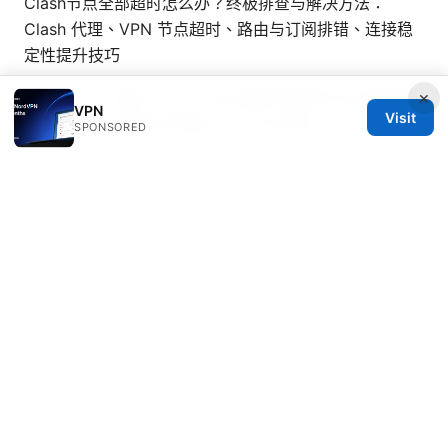
Clash节点全部超时怎么办？终极排查与解决方法：
Clash 代理、VPN 节点超时、路由与订阅排错、连接稳
定性提升技巧
バッファロー製ルーターでvpn接続を設定する方法を徹
×
VPN
Visit
底解説：初心者向け手順とトラブル対処
SPONSORED
© 2026 Healthsolved. All rights reserved.
Healthsolved Group LLC
233 South Wacker Drive
Chicago, IL, 60601
US
editorial@healthsolved.net