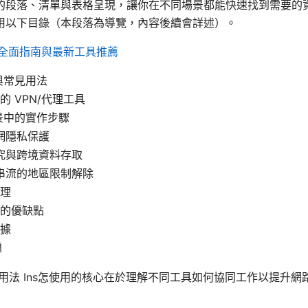
的段落、清單與表格呈現，讓你在不同場景都能快速找到需要的
用以下目錄（本段落為導覽，內容後續會詳述）。
: 全面指南與最新工具推薦
念與常見用法
的 VPN/代理工具
場景中的實作步驟
網隱私保護
究與跨境資料存取
串流的地區限制解除
理
的優缺點
據
題
見用法 Ins怎使用的核心在於理解不同工具如何協同工作以提升