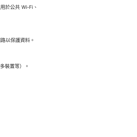
公共 Wi‑Fi、
切斷網路以保護資料。
多裝置等）。