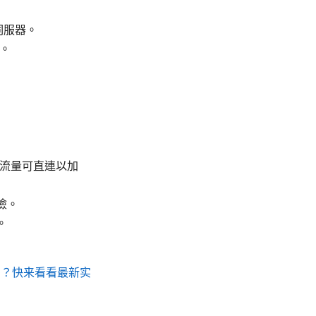
伺服器。
露。
其餘流量可直連以加
險。
。
吗？快来看看最新实