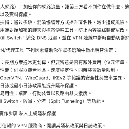
私人網路）：加密你的網路流量，讓第三方看不到你在做什麼。適用於
以及資料保護。
技術：通过多跳、混淆協議等方式提升匿名性，減少追蹤風險。
用端對端加密的聊天與檔案傳輸工具，防止內容被竊聽或竄改。
 Kill Switch：避免 DNS 泄漏，並在 VPN 連線中斷時自動
PN/代理工具 下列因素幫助你在眾多選項中做出明智決定：
：長期方案通常更划算，但要留意是否有額外費用（位元流量、
性能：伺服器覆蓋地區、速度穩定性、同時裝置數量限制。
penVPN、WireGuard、IKEv2 等協議的安全性與效率差異。
日誌或最小日誌政策能提升隱私保護。
易用性：桌面、行動裝置以及路由器支援度。
l Switch、防漏、分流（Split Tunneling）等功能。
的實作步驟 私人上網隱私保護
可信賴的 VPN 服務商，閱讀其隱私政策與日誌政策。