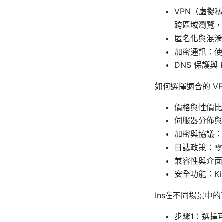
VPN（虛擬
跨區域瀏覽，
匿名化與混淆
加密通訊：使
DNS 保護與
如何選擇適合的 V
價格與性價比
伺服器分佈與
加密與協議：O
日誌政策：零
兼容性與介面
安全功能：Kil
Ins在不同場景中
步驟1：選擇