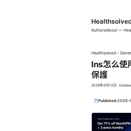
Healthsolve
Authors
About — Hea
Healthsolved
›
Gener
Ins怎么
保護
2026年4月13日
·
Esteba
Published:
2026-