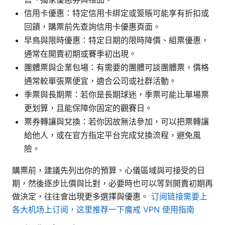
信用卡優惠：特定信用卡綁定或簽賬可能享有折扣或
回饋，購票前先查詢信用卡優惠頁面。
早鳥與限時優惠：特定日期的限時降價、組票優惠，
通常在開賣初期或賽季初出現。
團體票與企業包場：有需要的團體可談團體票，價格
通常較單張票便宜，適合公司或社群活動。
季票與長期票：若你是長期球迷，季票可能比單場票
更划算，且能保障你固定的觀賽日。
票券轉讓與兌換：若你因故無法參加，可以把票轉讓
給他人，或在官方指定平台完成兌換流程，避免風
險。
購票前，建議先列出你的預算、心儀區域與可接受的日
期，然後逐步比價與比對，必要時也可以等到開賣初期再
做決定，往往會出現更多選擇與優惠。
订阅链接需要上
各大机场上订阅，这里推荐一下魔戒 VPN 使用指南