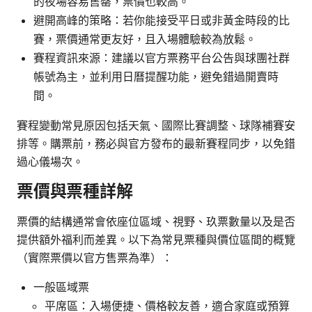
的夜場容易售罄，票價也較高。
避開高峰的策略：若你能接受平日或非黃金時段的比
賽，票價通常更友好，且入場體驗較為放鬆。
賽程資訊來源：建議以官方票務平台公告與球團社群
帳號為主，並利用日曆提醒功能，避免錯過開賣時
間。
賽程變動常見原因包括天氣、國際比賽調整、球隊補賽安
排等。購票前，務必與官方發布的最新賽程同步，以免錯
過心儀場次。
票價與票種詳解
票價的結構通常會依座位區域、視野、玖票數量以及是否
提供額外福利而差異。以下為常見票種與價位區間的概覽
（實際票價以官方售票為準）：
一般區域票
平席區：入場便捷、價格較友善，適合家庭或預算