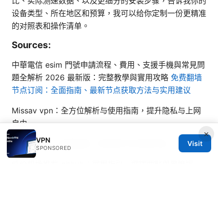
比、实际测速数据、以及更细分的安装步骤，告诉我你的
设备类型、所在地区和预算，我可以给你定制一份更精准
的对照表和操作清单。
Sources:
中華電信 esim 門號申請流程、費用、支援手機與常見問
題全解析 2026 最新版：完整教學與實用攻略
免费翻墙
节点订阅：全面指南、最新节点获取方法与实用建议
Missav vpn：全方位解析与使用指南，提升隐私与上网
自由
×
VPN
加速器破解：全面指南、实用技巧与风险评估
Visit
SPONSORED
低价机场推荐 github：實用指引、選擇要點與風險評
估，全面解析
2025年香港挂梯子攻略：最新最好用的vpn推荐与使用
指南——速度、隐私、稳定性、跨境访问与常见问题全解