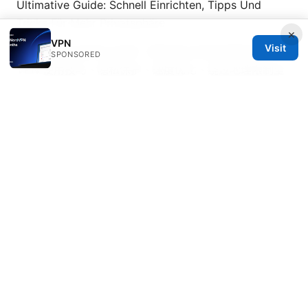
Ultimative Guide: Schnell Einrichten, Tipps Und
Tricks Für Mehr Privatsphäre
×
VPN
Visit
科学上网后必做的几件事：解锁真正自由的网络体验，
SPONSORED
VPN 使用技巧、隐私保护、速度优化、绕过地理限制全
指南
免费梯子翻墙推荐：全面VPN解锁与隐私保护指南
七天vpn 使用指南与评测
Windowsでnordvpnをダウンロードしてインストール
する方法
Clash订阅更新失败：全面排错指南与实用解决
方案
© 2026 Healthsolved. All rights reserved.