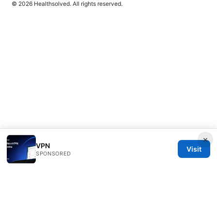
© 2026 Healthsolved. All rights reserved.
×
VPN
Visit
SPONSORED
Healthsolved Group LLC
233 South Wacker Drive
Chicago, IL, 60601
US