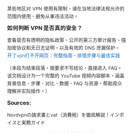
某些地区对 VPN 使用有限制，请在当地法律法规允许的
范围内使用，避免从事违法活动。
如何判断 VPN 是否真的安全？
查看是否有透明的隐私政策、公开的第三方审计报告、强
加密协议和无日志证明，以及有效的 DNS 泄漏保护。
开了vpn打不开网页：完整指南、排错步骤与最佳实践
（本段为结束段落，按要求不写结论，直接进入 FAQ。
该文档设计为一个完整的 YouTube 视频内容脚本，涵盖
背景信息、步骤、对比、数据、FAQ 与资源，帮助观众
理解并实际操作。）
Sources:
Nordvpnの請求書とvat（消費税）を徹底解説！インボ
イスと実務ガイド