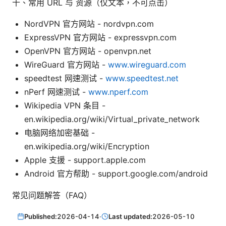
十、常用 URL 与 资源（仅文本，不可点击）
NordVPN 官方网站 - nordvpn.com
ExpressVPN 官方网站 - expressvpn.com
OpenVPN 官方网站 - openvpn.net
WireGuard 官方网站 -
www.wireguard.com
speedtest 网速测试 -
www.speedtest.net
nPerf 网速测试 -
www.nperf.com
Wikipedia VPN 条目 -
en.wikipedia.org/wiki/Virtual_private_network
电脑网络加密基础 -
en.wikipedia.org/wiki/Encryption
Apple 支援 - support.apple.com
Android 官方帮助 - support.google.com/android
常见问题解答（FAQ）
Published:
2026-04-14
·
Last updated:
2026-05-10