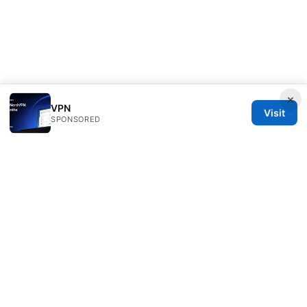
×
VPN
Visit
SPONSORED
Healthsolved Group LLC
233 South Wacker Drive
Chicago, IL, 60601
US
editorial@healthsolved.net
+1-212-555-0163
About
Privacy Policy
Terms of Use