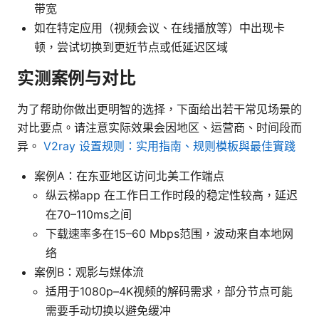
带宽
如在特定应用（视频会议、在线播放等）中出现卡
顿，尝试切换到更近节点或低延迟区域
实测案例与对比
为了帮助你做出更明智的选择，下面给出若干常见场景的
对比要点。请注意实际效果会因地区、运营商、时间段而
异。
V2ray 设置规则：实用指南、规则模板與最佳實踐
案例A：在东亚地区访问北美工作端点
纵云梯app 在工作日工作时段的稳定性较高，延迟
在70–110ms之间
下载速率多在15–60 Mbps范围，波动来自本地网
络
案例B：观影与媒体流
适用于1080p–4K视频的解码需求，部分节点可能
需要手动切换以避免缓冲