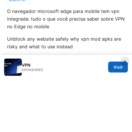
O navegador microsoft edge para mobile tem vpn
integrada: tudo o que você precisa saber sobre VPN
no Edge no mobile
Unblock any website safely why vpn mod apks are
risky and what to use instead
×
VPN
Visit
SPONSORED
© 2026 Healthsolved. All rights reserved.
Healthsolved Group LLC
233 South Wacker Drive
Chicago, IL, 60601