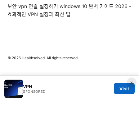
보안 vpn 연결 설정하기 windows 10 완벽 가이드 2026 -
효과적인 VPN 설정과 최신 팁
© 2026 Healthsolved. All rights reserved.
×
VPN
Visit
SPONSORED
Healthsolved Group LLC
233 South Wacker Drive
Chicago, IL, 60601
US
editorial@healthsolved.net