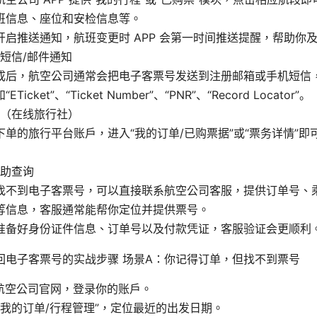
班信息、座位和安检信息等。
开启推送通知，航班变更时 APP 会第一时间推送提醒，帮助你
短信/邮件通知
成后，航空公司通常会把电子客票号发送到注册邮箱或手机短信
ETicket”、“Ticket Number”、“PNR”、“Record Locator”。
A（在线旅行社）
下单的旅行平台账户，进入“我的订单/已购票据”或“票务详情”
助查询
找不到电子客票号，可以直接联系航空公司客服，提供订单号、
等信息，客服通常能帮你定位并提供票号。
准备好身份证件信息、订单号以及付款凭证，客服验证会更顺利
回电子客票号的实战步骤 场景A：你记得订单，但找不到票号
航空公司官网，登录你的账户。
“我的订单/行程管理”，定位最近的出发日期。