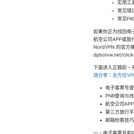
实用工
常见错
常见FA
如果你正为找回电
航空公司APP或
NordVPN 的官
dpbolvw.net/clic
下面进入正题前，
场分享：全方位V
电子客票号查
PNR查询与
航空公司AP
第三方旅行平
邮箱检索技巧
一、电子客票号和P