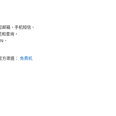
过邮箱、手机短信、
览和查询，
N -
官方渠道：
免费机