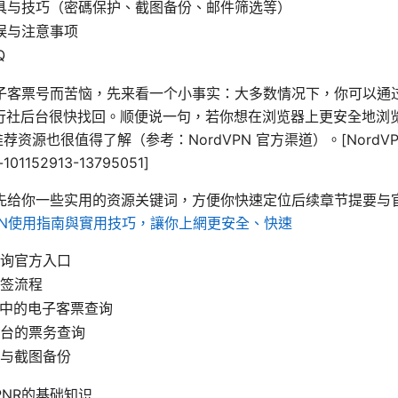
具与技巧（密碼保护、截图备份、邮件筛选等）
误与注意事项
Q
子客票号而苦恼，先来看一个小事实：大多数情况下，你可以通
旅行社后台很快找回。顺便说一句，若你想在浏览器上更安全地浏
方推荐资源也很值得了解（参考：NordVPN 官方渠道）。[NordVP
k-101152913-13795051]
先给你一些实用的资源关键词，方便你快速定位后续章节提要与
PN使用指南與實用技巧，讓你上網更安全、快速
询官方入口
改签流程
P中的电子客票查询
台的票务查询
与截图备份
NR的基础知识