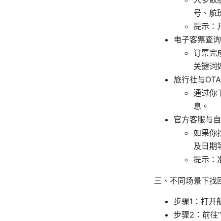
号、航
提示：
电子客票查询
订票完
关键词如“
旅行社与OT
通过你
息。
官方客服与自
如果你
及日期
提示：
三、不同场景下找
步骤1：打开
步骤2：前往