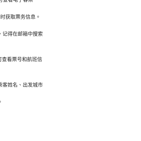
及时获取票务信息。
，记得在邮箱中搜索
即可查看票号和航班信
乘客姓名、出发城市
。