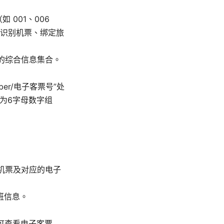
 001、006
识别机票、绑定旅
行程的综合信息集合。
er/电子客票号”处
长度为6字母数字组
机票及对应的电子
班信息。
即可查看电子客票