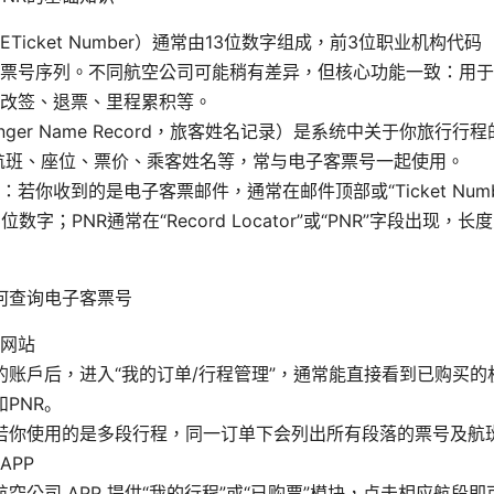
Ticket Number）通常由13位数字组成，前3位职业机构代码（如
票号序列。不同航空公司可能稍有差异，但核心功能一致：用于
改签、退票、里程累积等。
senger Name Record，旅客姓名记录）是系统中关于你旅行
含航班、座位、票价、乘客姓名等，常与电子客票号一起使用。
若你收到的是电子客票邮件，通常在邮件顶部或“Ticket Numb
位数字；PNR通常在“Record Locator”或“PNR”字段出现，
何查询电子客票号
网站
的账户后，进入“我的订单/行程管理”，通常能直接看到已购买的
PNR。
若你使用的是多段行程，同一订单下会列出所有段落的票号及航
APP
航空公司 APP 提供“我的行程”或“已购票”模块，点击相应航段