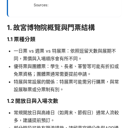
Sources:
1. 故宮博物院概覽與門票結構
1.1 票種分類
一日票 vs 週票 vs 特展票：依照逗留天數與展期不
同，票價與入場順序會有所不同。
優待票與團體票：學生、長者、軍警等可能有折扣或
免票資格；團體票通常需要提前申請。
特展與常設展的關係：特展票可能需另行購票，與常
設展聯票或分票制有別。
1.2 開放日與入場次數
常規開放日與高峰日（如周末、節假日）通常人流較
多，建議提前預訂。
部分時段可能有限流措施，請留意官網公告與APP通