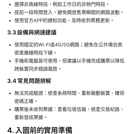
選擇非高峰時段，例如工作日的非熱門時段。
提前一段時間登入，避免開放售票瞬間的網路波動。
使用官方APP的通知功能，及時收到票務更新。
3.3 設備與網速建議
使用穩定的Wi-Fi或4G/5G網路；避免在公共場合高
密度連線時段下線。
手機和電腦皆可使用，但建議以手機完成購票以降低
跨裝置同步錯誤風險。
3.4 常見問題排解
無法完成驗證：檢查系統時間、重新啟動裝置、確保
密碼正確。
購票後未收到票據：查看垃圾信箱、檢查交易紀錄、
重新發送票據。
4. 入園前的實用準備