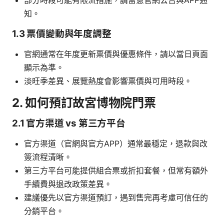
知。
1.3 票價變動與年度調整
官網通常在年度更新票價與優惠條件，請以當日頁面
顯示為準。
淡旺季差異、展覽熱度會影響票價與可用時段。
2. 如何預訂故宮博物院門票
2.1 官方渠道 vs 第三方平台
官方渠道（官網與官方APP）通常最穩定，退款與改
簽流程清晰。
第三方平台可能提供組合票或折扣套餐，但常有額外
手續費與退改政策差異。
建議優先以官方渠道預訂，遇到售完再考慮可信任的
分銷平台。