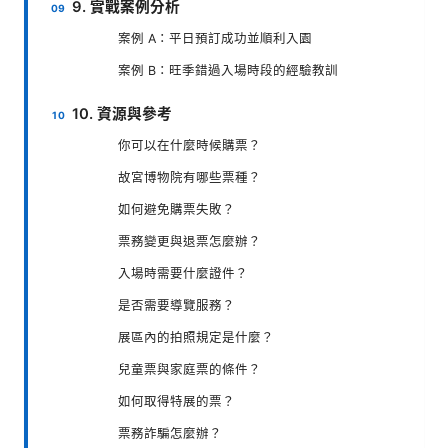
9. 實戰案例分析
案例 A：平日預訂成功並順利入園
案例 B：旺季錯過入場時段的經驗教訓
10. 資源與參考
你可以在什麼時候購票？
故宮博物院有哪些票種？
如何避免購票失敗？
票務變更與退票怎麼辦？
入場時需要什麼證件？
是否需要導覽服務？
展區內的拍照規定是什麼？
兒童票與家庭票的條件？
如何取得特展的票？
票務詐騙怎麼辦？