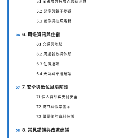
5.1 常設展與特展的最新消息
5.2 兒童與親子參觀
5.3 圖像與拍照規範
6. 周邊資訊與住宿
6.1 交通與地點
6.2 周邊餐飲與休憩
6.3 住宿選項
6.4 天氣與穿搭建議
7. 安全與數位風險防護
7.1 個人資訊與支付安全
7.2 防詐與假票警示
7.3 購票後的資料保護
8. 常見錯誤與改進建議