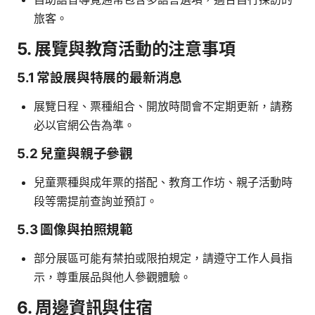
旅客。
5. 展覽與教育活動的注意事項
5.1 常設展與特展的最新消息
展覽日程、票種組合、開放時間會不定期更新，請務
必以官網公告為準。
5.2 兒童與親子參觀
兒童票種與成年票的搭配、教育工作坊、親子活動時
段等需提前查詢並預訂。
5.3 圖像與拍照規範
部分展區可能有禁拍或限拍規定，請遵守工作人員指
示，尊重展品與他人參觀體驗。
6. 周邊資訊與住宿