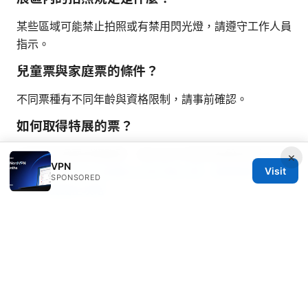
某些區域可能禁止拍照或有禁用閃光燈，請遵守工作人員
指示。
兒童票與家庭票的條件？
不同票種有不同年齡與資格限制，請事前確認。
如何取得特展的票？
特展通常需要單獨購票，請在官方渠道查看開放時間與票
×
VPN
種選項。
Android连接vpn后不能上网：故障排除、設定
Visit
SPONSORED
與最佳實踐全攻略
票務詐騙怎麼辦？
如遇到非官方渠道或過於低價的票，請立即停止交易並回
到官方渠道核實。
Resources