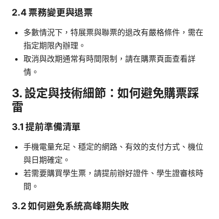
2.4 票務變更與退票
多數情況下，特展票與聯票的退改有嚴格條件，需在
指定期限內辦理。
取消與改期通常有時間限制，請在購票頁面查看詳
情。
3. 設定與技術細節：如何避免購票踩
雷
3.1 提前準備清單
手機電量充足、穩定的網路、有效的支付方式、機位
與日期確定。
若需要購買學生票，請提前辦好證件、學生證審核時
間。
3.2 如何避免系統高峰期失敗