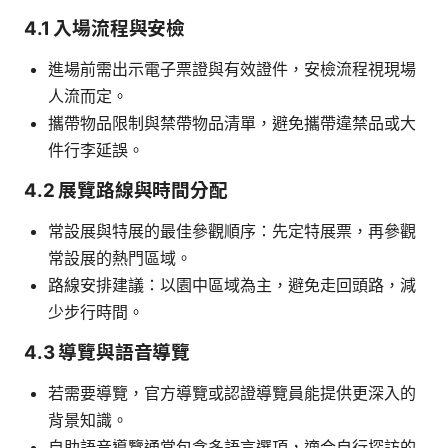
4.1 入場流程與安檢
進場前需出示電子票證與有效證件，安檢流程視現場
人流而定。
攜帶物品限制與禁帶物品清單，避免攜帶違禁品或大
件行李延誤。
4.2 展覽路線與時間分配
常設展與特展的最佳參觀順序：先定特展票，再參觀
常設展的熱門區域。
路線安排建議：以園中區域為主，避免走回頭路，減
少步行時間。
4.3 導覽與語音導覽
若需要導覽，官方導覽或認證導覽員能提供更深入的
背景知識。
自助語音導覽通常包含多語言選項，適合自行探訪的