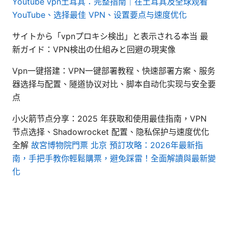
Youtube vpn土耳其：完整指南｜在土耳其及全球观看
YouTube、选择最佳 VPN、设置要点与速度优化
サイトから「vpnプロキシ検出」と表示される本当 最
新ガイド：VPN検出の仕組みと回避の現実像
Vpn一键搭建：VPN一键部署教程、快速部署方案、服务
器选择与配置、隧道协议对比、脚本自动化实现与安全要
点
小火箭节点分享：2025 年获取和使用最佳指南，VPN
节点选择、Shadowrocket 配置、隐私保护与速度优化
全解
故宮博物院門票 北京 預訂攻略：2026年最新指
南，手把手教你輕鬆購票，避免踩雷！全面解讀與最新變
化